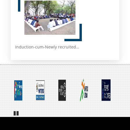
Induction-cum-Newly recruited…
Pa
us