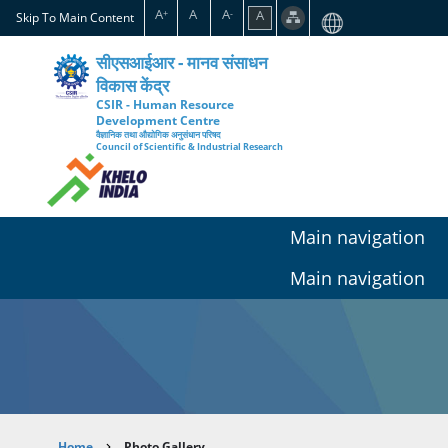
Skip
A
A
A
A
+
-
Skip To Main Content
to
main
सीएसआईआर - मानव संसाधन
content
विकास केंद्र
CSIR - Human Resource
Development Centre
वैज्ञानिक तथा औद्योगिक अनुसंधान परिषद
Council of Scientific & Industrial Research
Main navigation
Main navigation
Home
Photo Gallery