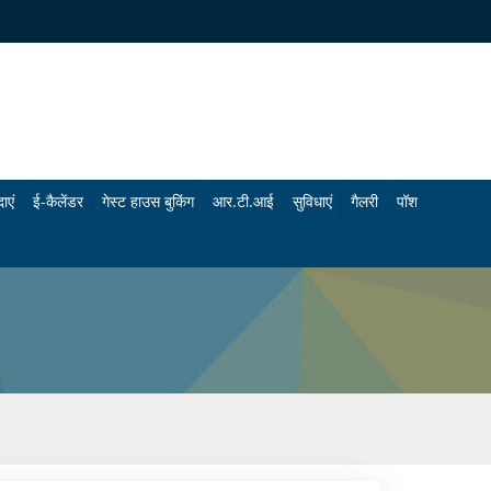
ाएं
ई-कैलेंडर
गेस्ट हाउस बुकिंग
आर.टी.आई
सुविधाएं
गैलरी
पॉश
चि
फो
कि
टो
त्सा
गै
सु
ल
वि
री
धा
वी
एं
डि