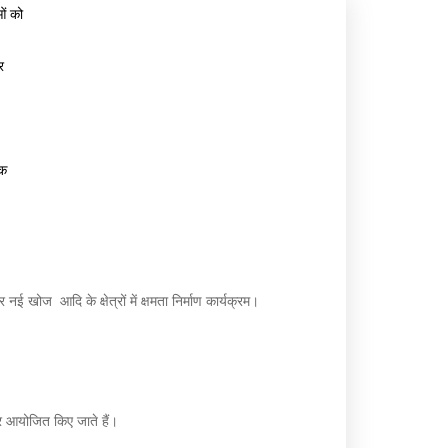
ओं को
म
यो
नो
गै
र
रं
ल
ज
री
न
पक
की
सु
वि
।
धा
खोज आदि के क्षेत्रों में क्षमता निर्माण कार्यक्रम।
एं
 आयोजित किए जाते हैं।