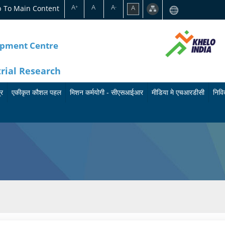
A
A
A
p To Main Content
A
+
-
opment Centre
trial Research
्र
एकीकृत कौशल पहल
मिशन कर्मयोगी - सीएसआईआर
मीडिया मे एचआरडीसी
निविद
का
मि
बु
र्य
श
ले
क्र
न
टि
म
क
न
के
र्म
प्रे
बा
यो
स
रे
गी
वि