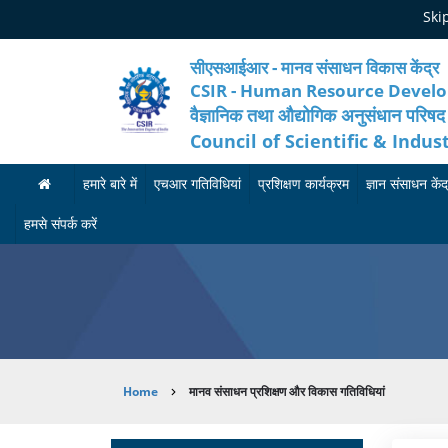
Skip
Ski
to
main
content
सीएसआईआर - मानव संसाधन विकास केंद्र
CSIR - Human Resource Devel
वैज्ञानिक तथा औद्योगिक अनुसंधान परिषद
Council of Scientific & Indus
हमारे बारे में
एचआर गतिविधियां
प्रशिक्षण कार्यक्रम
ज्ञान संसाधन केंद
ह
मा
आ
हमसे संपर्क करें
मा
न
गा
रे
व
मी
बा
सं
का
रे
सा
र्य
Breadcrumb
Home
मानव संसाधन प्रशिक्षण और विकास गतिविधियां
में
ध
क्र
न
म
अ