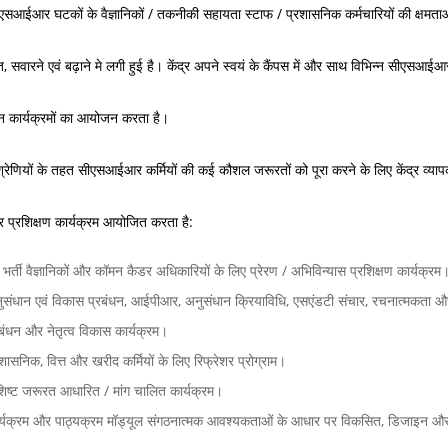
सीएसआईआर घटकों के वैज्ञानिकों / तकनीकी सहायता स्टाफ / प्रशासनिक कर्मचारियों की क्षमता
में
के
ज्ञ
बा
उ
प्ति
ित, सवारने एवं बढ़ाने मे लगी हुई है। केंद्र अपने स्वयं के कैंपस में और साथ विभिन्न सीएसआईआ
रे
द्दे
 इन कार्यक्रमों का आयोजन करता है।
में
श्य
औ
ल
श्रेणियों के तहत सीएसआईआर कर्मियों की कई कौशल जरूरतों को पूरा करने के लिए केंद्र व्या
र
क्ष्य
पर प्रशिक्षण कार्यक्रम आयोजित करता है:
ल
औ
क्ष्य
र
 भर्ती वैज्ञानिकों और कॉमन कैडर अधिकारियों के लिए प्रेरण / अभिविन्यास प्रशिक्षण कार्यक्रम
उ
ुसंधान एवं विकास प्रबंधन, आईपीआर, अनुसंधान क्रियाविधि, एसएंडटी संचार, रचनात्मकता और नई 
वा
रबंधन और नेतृत्व विकास कार्यक्रम।
द्दे
र्षि
रशासनिक, वित्त और खरीद कर्मियों के लिए रिफ्रेशर प्रोग्राम।
श्य
क
शिष्ट जरूरत आधारित / मांग चालित कार्यक्रम।
रि
पॉ
र्यक्रम और पाठ्यक्रम मॉड्यूल संगठनात्मक आवश्यकताओं के आधार पर विकसित, डिजाइन और
पो
लि