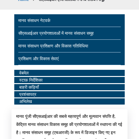
Breadcrumb
Main
मानव संसाधन नेटवर्क
navigation
सीएसआईआर प्रयोगशालाओं में मानव संसाधन समूह
मानव संसाधन प्रशिक्षण और विकास गतिविधिया
प्रशिक्षण और विकास सेवाएं
Home
वेबमेल
स्टाफ़ निर्देशिका
Middle
बाहरी कड़ियाँ
Menu
प्रशंसापत्र
अभिलेख
मानव पूंजी सीएसआईआर की सबसे महत्वपूर्ण और मूल्यवान संपत्ति है,
केंद्रित मानव संसाधन विकास समूह की प्रयोगशालाओं में स्थापना की गई
है। मानव संसाधन समूह (एचआरजी) के रूप में डिजाइन किए गए इन