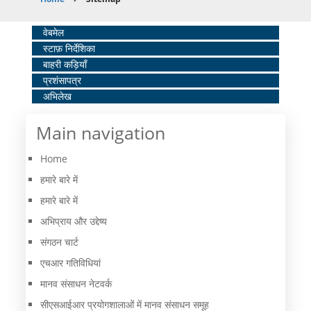
Breadcrumb
Home
वेबमेल
स्टाफ़ निर्देशिका
Middle
बाहरी कड़ियाँ
Menu
प्रशंसापत्र
अभिलेख
Main navigation
Home
हमारे बारे में
हमारे बारे में
अभिप्राय और उद्देष्य
संगठन चार्ट
एचआर गतिविधियां
मानव संसाधन नेटवर्क
सीएसआईआर प्रयोगशालाओं में मानव संसाधन समूह