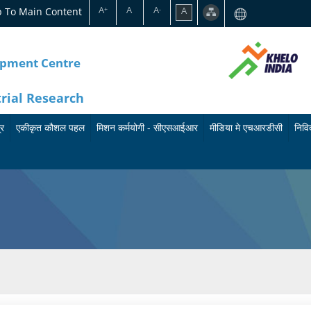
A
A
A
p To Main Content
A
+
-
opment Centre
trial Research
्र
एकीकृत कौशल पहल
मिशन कर्मयोगी - सीएसआईआर
मीडिया मे एचआरडीसी
निविद
का
मि
बु
र्य
श
ले
क्र
न
टि
म
क
न
के
र्म
प्रे
बा
यो
स
रे
गी
वि