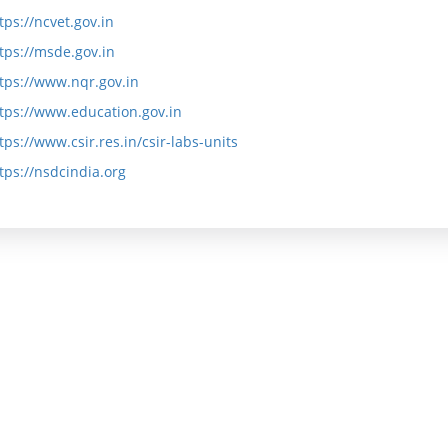
में
के
ज्ञ
tps://ncvet.gov.in
tps://msde.gov.in
बा
उ
प्ति
tps://www.nqr.gov.in
रे
द्दे
tps://www.education.gov.in
में
श्य
tps://www.csir.res.in/csir-labs-units
औ
ल
tps://nsdcindia.org
र
क्ष्य
ल
औ
क्ष्य
र
उ
वा
द्दे
र्षि
श्य
क
रि
पॉ
पो
लि