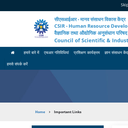
Skip
Ski
to
main
content
सीएसआईआर - मानव संसाधन विकास केंद्र
CSIR - Human Resource Devel
वैज्ञानिक तथा औद्योगिक अनुसंधान परिषद
Council of Scientific & Indus
हमारे बारे में
एचआर गतिविधियां
प्रशिक्षण कार्यक्रम
ज्ञान संसाधन केंद
ह
मा
आ
हमसे संपर्क करें
मा
न
गा
रे
व
मी
बा
सं
का
रे
सा
र्य
Breadcrumb
Home
Important Links
में
ध
क्र
न
म
अ