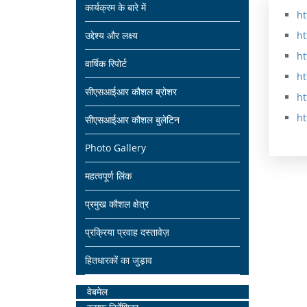
Main
कार्यक्रम के बारे में
ने
भि
वि
ht
navigation
उद्देश्य और लक्ष्य
ht
ट
प्रा
ग
ht
व
य
त
वार्षिक रिपोर्ट
ht
र्क
औ
का
सीएसआईआर कौशल ब्रोशर
ht
र
सी
र्य
ht
सीएसआईआर कौशल बुलेटिन
उ
ए
क्र
Photo Gallery
द्दे
स
म
महत्वपूर्ण लिंक
ष्य
आ
प्रमुख कौशल क्षेत्र
ई
सं
आ
ग
प्रक्रिया प्रवाह दस्तावेज़
र
ठ
हितधारकों का जुड़ाव
प्र
न
Home
वेबमेल
यो
चा