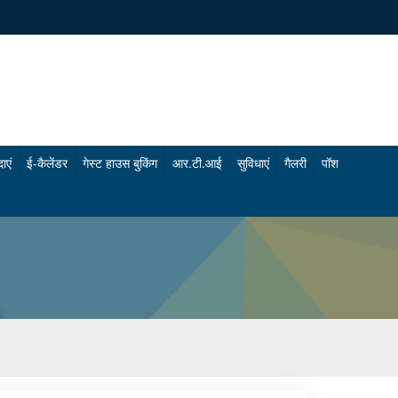
ाएं
ई-कैलेंडर
गेस्ट हाउस बुकिंग
आर.टी.आई
सुविधाएं
गैलरी
पॉश
चि
फो
कि
टो
त्सा
गै
सु
ल
वि
री
धा
वी
एं
डि