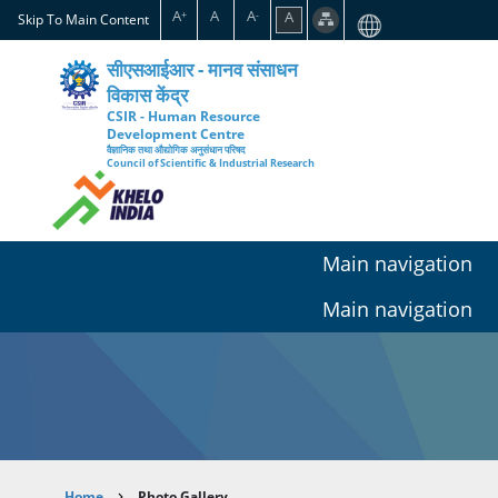
Skip
A
A
A
A
+
-
Skip To Main Content
to
main
सीएसआईआर - मानव संसाधन
content
विकास केंद्र
CSIR - Human Resource
Development Centre
वैज्ञानिक तथा औद्योगिक अनुसंधान परिषद
Council of Scientific & Industrial Research
Main navigation
Main navigation
Home
Photo Gallery