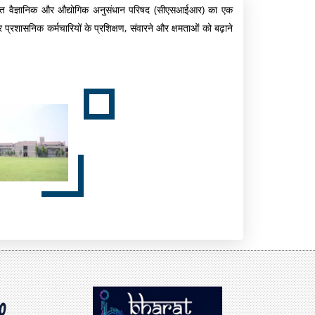
 तहत वैज्ञानिक और औद्योगिक अनुसंधान परिषद (सीएसआईआर) का एक
म
यो
और प्रशासनिक कर्मचारियों के प्रशिक्षण, संवारने और क्षमताओं को बढ़ाने
नो
गै
रं
ल
ज
री
न
की
सु
वि
धा
एं