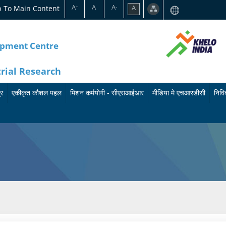
A
A
A
p To Main Content
A
+
-
opment Centre
trial Research
्र
एकीकृत कौशल पहल
मिशन कर्मयोगी - सीएसआईआर
मीडिया मे एचआरडीसी
निविद
का
मि
बु
र्य
श
ले
क्र
न
टि
म
क
न
के
र्म
प्रे
बा
यो
स
रे
गी
वि