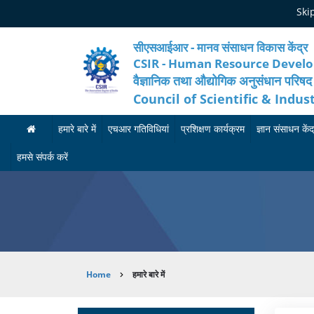
Skip
Ski
to
main
content
सीएसआईआर - मानव संसाधन विकास केंद्र
CSIR - Human Resource Devel
वैज्ञानिक तथा औद्योगिक अनुसंधान परिषद
Council of Scientific & Indus
हमारे बारे में
एचआर गतिविधियां
प्रशिक्षण कार्यक्रम
ज्ञान संसाधन केंद
ह
मा
आ
हमसे संपर्क करें
मा
न
गा
रे
व
मी
बा
सं
का
रे
सा
र्य
Breadcrumb
Home
हमारे बारे में
में
ध
क्र
न
म
अ