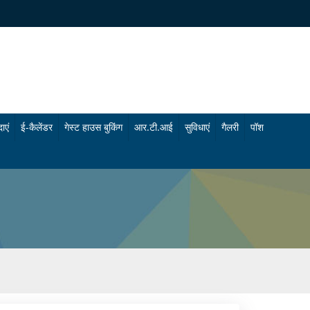
ाएं
ई-कैलेंडर
गेस्ट हाउस बुकिंग
आर.टी.आई
सुविधाएं
गैलरी
पॉश
चि
फो
कि
टो
त्सा
गै
सु
ल
वि
री
धा
वी
एं
डि