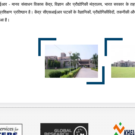
र - मानव संसाधन विकास केंद्र, विज्ञान और प्रौद्योगिकी मंत्रालय, भारत सरकार के
में
के
ज्ञ
 प्रशिक्षण प्रतिष्ठान है। केंद्र सीएसआईआर घटकों के वैज्ञानिकों, प्रौद्योगिकीविदों, तकनीकी 
बा
उ
प्ति
हुआ है।
रे
द्दे
में
श्य
औ
ल
र
क्ष्य
ल
औ
क्ष्य
र
उ
वा
द्दे
र्षि
श्य
क
रि
पॉ
पो
लि