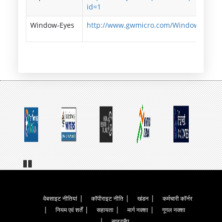
id=1
Window-Eyes
http://www.gwmicro.com/Window-Eyes/
Pa
us
e
Footer
वेबसाइट नीतियां
कॉपीराइट नीति
खंडन
कर्मचारी कॉर्नर
नियम एवं शर्तें
सहायता
मार्ग नक्शा
गूगल नक्शा
Menu
साइटमैप