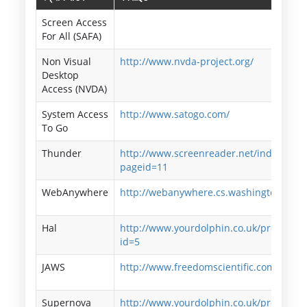
Screen Access
For All (SAFA)
Non Visual
http://www.nvda-project.org/
Desktop
Access (NVDA)
System Access
http://www.satogo.com/
To Go
Thunder
http://www.screenreader.net/index.php
pageid=11
WebAnywhere
http://webanywhere.cs.washington.edu
Hal
http://www.yourdolphin.co.uk/productde
id=5
JAWS
http://www.freedomscientific.com/jaws-
Supernova
http://www.yourdolphin.co.uk/productde