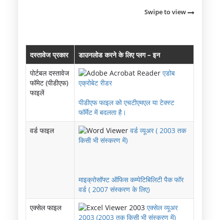
Swipe to view
दस्‍तावेज प्रकार
डाउनलोड करने के लिए प्‍लग – इन
पोर्टबल दस्‍तावेज
एडोब
फॉमेट (पीडीएफ)
एक्रोबेट रीडर
फाइलें
पीडीएफ फाइल को एचटीएमएल या टेक्‍स्‍ट
फॉर्मेट में बदलता है।
वर्ड फाइल
वर्ड व्‍यूअर ( 2003 तक
किसी भी संस्‍करण में)
माइक्रोसॉफ्ट ऑफिस कम्‍पेटिबिलिटी पैक फॉर
वर्ड ( 2007 संस्‍करण के लिए)
एक्‍सेल फाइल
एक्‍सेल व्‍यूअर
2003 (2003 तक किसी भी संस्‍करण में)