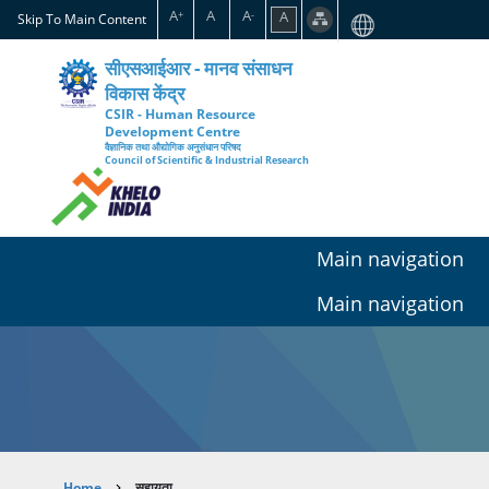
Skip
A
A
A
A
+
-
Skip To Main Content
to
main
सीएसआईआर - मानव संसाधन
content
विकास केंद्र
CSIR - Human Resource
Development Centre
वैज्ञानिक तथा औद्योगिक अनुसंधान परिषद
Council of Scientific & Industrial Research
Main navigation
Main navigation
Home
सहायता