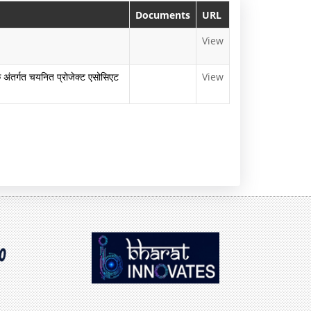
म
यो
Documents
URL
नो
गै
View
रं
ल
तर्गत चयनित प्रोजेक्ट एसोसिएट
View
ज
री
न
की
सु
वि
धा
एं