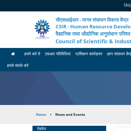
Skip
Ski
to
main
content
सीएसआईआर - मानव संसाधन विकास केंद्र
CSIR - Human Resource Devel
वैज्ञानिक तथा औद्योगिक अनुसंधान परिषद
Council of Scientific & Indus
हमारे बारे में
एचआर गतिविधियां
प्रशिक्षण कार्यक्रम
ज्ञान संसाधन केंद
ह
मा
आ
हमसे संपर्क करें
मा
न
गा
रे
व
मी
बा
सं
का
रे
सा
र्य
Breadcrumb
Home
News and Events
में
ध
क्र
न
म
अ
Home
वेबमेल