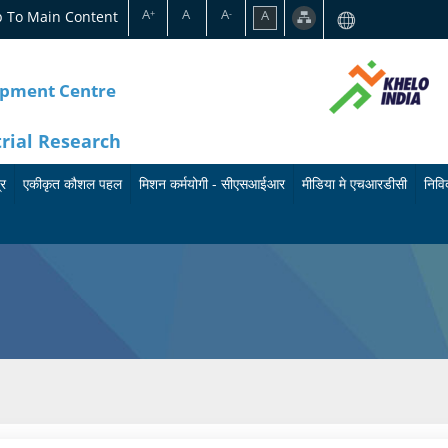
A
A
A
p To Main Content
A
+
-
opment Centre
trial Research
्र
एकीकृत कौशल पहल
मिशन कर्मयोगी - सीएसआईआर
मीडिया मे एचआरडीसी
निविद
का
मि
बु
र्य
श
ले
क्र
न
टि
म
क
न
के
र्म
प्रे
बा
यो
स
रे
गी
वि