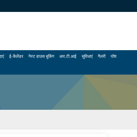
ाएं
ई-कैलेंडर
गेस्ट हाउस बुकिंग
आर.टी.आई
सुविधाएं
गैलरी
पॉश
चि
फो
कि
टो
त्सा
गै
सु
ल
वि
री
धा
वी
एं
डि