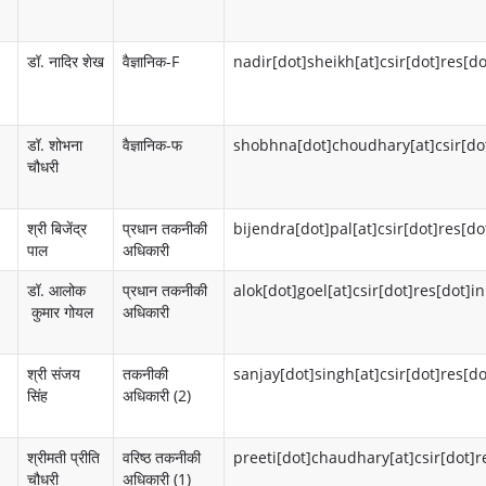
र्ट
सी
डॉ. नादिर शेख
वैज्ञानिक-F
nadir[dot]sheikh[at]csir[dot]res[do
द
सी
स्ता
ए
वे
स
डॉ. शोभना
वैज्ञानिक-फ
shobhna[dot]choudhary[at]csir[dot
चौधरी
ज
आ
ई
सी
श्री बिजेंद्र
प्रधान तकनीकी
bijendra[dot]pal[at]csir[dot]res[do
पाल
अधिकारी
आ
बी
डॉ. आलोक
प्रधान तकनीकी
alok[dot]goel[at]csir[dot]res[dot]in
र
सी
कुमार गोयल
अधिकारी
कौ
आ
श
ई
श्री संजय
तकनीकी
sanjay[dot]singh[at]csir[dot]res[do
सिंह
अधिकारी (2)
ल
-
ब्रो
गॉ
श्रीमती प्रीति
वरिष्ठ तकनीकी
preeti[dot]chaudhary[at]csir[dot]r
चौधरी
अधिकारी (1)