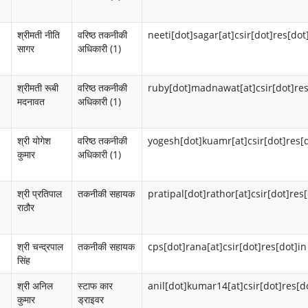
श
ट
र
नो
श्रीमती नीति
वरिष्ठ तकनीकी
neeti[dot]sagar[at]csir[dot]res[dot
सागर
अधिकारी (1)
ड
सी
ल
ए
श्रीमती रूबी
वरिष्ठ तकनीकी
ruby[dot]madnawat[at]csir[dot]res
अ
स
मदनावत
अधिकारी (1)
धि
आ
श्री योगेश
वरिष्ठ तकनीकी
yogesh[dot]kuamr[at]csir[dot]res[d
का
ई
कुमार
अधिकारी (1)
री
आ
र
श्री प्रतिपाल
तकनीकी सहायक
म
pratipal[dot]rathor[at]csir[dot]res
राठौर
कौ
ह
श
त्व
श्री चन्द्रपाल
तकनीकी सहायक
cps[dot]rana[at]csir[dot]res[dot]in
सिंह
ल
पू
श्री अनिल
स्टाफ कार
anil[dot]kumar14[at]csir[dot]res[d
बु
र्ण
कुमार
ड्राइवर