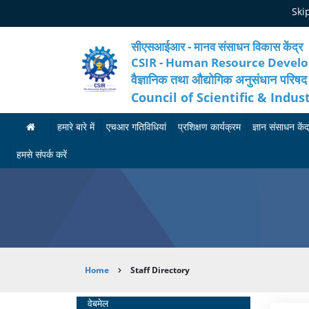
Skip
Ski
to
main
content
सीएसआईआर - मानव संसाधन विकास केंद्र
CSIR - Human Resource Devel
वैज्ञानिक तथा औद्योगिक अनुसंधान परिषद
Council of Scientific & Indus
हमारे बारे में
एचआर गतिविधियां
प्रशिक्षण कार्यक्रम
ज्ञान संसाधन केंद
ह
मा
आ
हमसे संपर्क करें
मा
न
गा
रे
व
मी
बा
सं
का
रे
सा
र्य
Breadcrumb
Home
Staff Directory
में
ध
क्र
न
म
अ
Home
वेबमेल