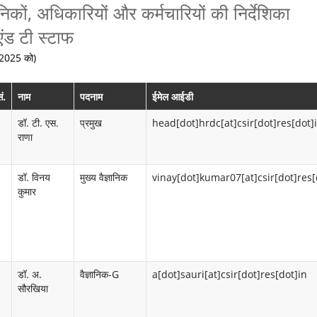
ञानिकों, अधिकारियों और कर्मचारियों की निर्देशिका
में
के
ज्ञ
ंड टी स्टाफ
बा
उ
प्ति
च 2025 को)
रे
द्दे
में
श्य
ं.
नाम
पदनाम
ईमेल आईडी
औ
ल
डॉ. टी. एस.
प्रमुख
head[dot]hrdc[at]csir[dot]res[dot]
राणा
र
क्ष्य
ल
औ
डॉ. विनय
मुख्य वैज्ञानिक
vinay[dot]kumar07[at]csir[dot]res[
क्ष्य
र
कुमार
उ
वा
द्दे
र्षि
श्य
क
डॉ. अ.
वैज्ञानिक-G
a[dot]sauri[at]csir[dot]res[dot]in
रि
पॉ
सौरखिया
पो
लि