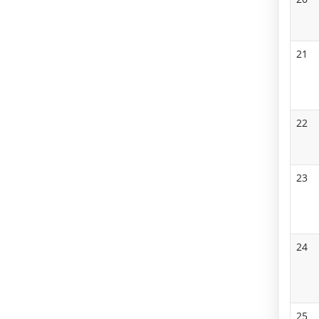
क्ष
ण
21
औ
र
वि
22
का
स
23
से
वा
एं
24
25