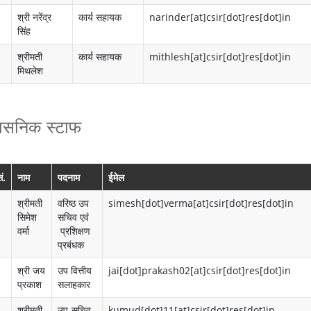
ले
लिं
श्री नरेंद्र
कार्य सहायक
narinder[at]csir[dot]res[dot]in
टि
क
सिंह
न
सी
श्रीमती
कार्य सहायक
mithlesh[at]csir[dot]res[dot]in
मिथलेश
P
ए
h
स
शासनिक स्टाफ
o
आ
t
ई
o
आ
ं.
नाम
पदनाम
ईमेल
G
र
श्रीमती
वरिष्ठ उप
simesh[dot]verma[at]csir[dot]res[dot]in
सिमेश
सचिव एवं
a
–
वर्मा
प्रशिक्षण
प्रबंधक
l
ए
श्री जय
उप वित्तीय
jai[dot]prakash02[at]csir[dot]res[dot]in
l
सी
प्रकाश
सलाहकार
e
बी
श्रीमती
उप-सचिव
kumud[dot]11[at]csir[dot]res[dot]in