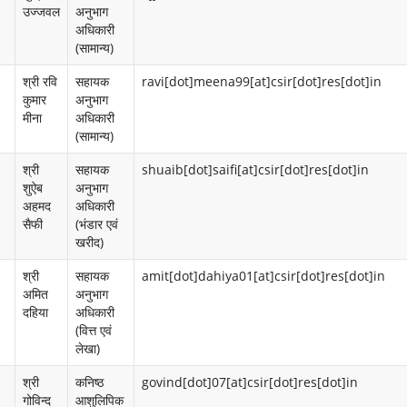
उज्जवल
अनुभाग
अधिकारी
n
ज़
(सामान्य)
e
हि
श्री रवि
सहायक
ravi[dot]meena99[at]csir[dot]res[dot]in
c
त
कुमार
अनुभाग
मीना
अधिकारी
t
धा
(सामान्य)
s
र
श्री
सहायक
shuaib[dot]saifi[at]csir[dot]res[dot]in
शुऐब
अनुभाग
A
कों
अहमद
अधिकारी
c
का
सैफी
(भंडार एवं
खरीद)
t
जु
श्री
सहायक
amit[dot]dahiya01[at]csir[dot]res[dot]in
i
ड़ा
अमित
अनुभाग
दहिया
अधिकारी
v
व
(वित्त एवं
लेखा)
i
t
श्री
कनिष्ठ
govind[dot]07[at]csir[dot]res[dot]in
गोविन्द
आशुलिपिक