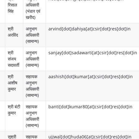
रिसाल
अधिकारी
श
a
सिंह
(भंडार एवं
खरीद)
ल
k
श्री
अनुभाग
arvind[dot]dahiya[at]csir[dot]res[dot]in
क्षे
e
अरविंद
अधिकारी
त्र
h
(सामान्य)
o
प्र
श्री
अनुभाग
sanjay[dot]sadawarti[at]csir[dot]res[dot]in
संजय
अधिकारी
l
क्रि
सदावर्ती
(सामान्य)
d
या
श्री
सहायक
aashish[dot]kumar[at]csir[dot]res[dot]in
आशीष
अनुभाग
e
प्र
कुमार
अधिकारी
r
वा
(सामान्य)
s
ह
श्री बंटी
सहायक
banti[dot]kumar80[at]csir[dot]res[dot]in
कुमार
अनुभाग
C
द
अधिकारी
(सामान्य)
o
स्ता
सुश्री
सहायक
ujjwal[dot]huda06[at]csir[dot]res[dot]in
n
वे