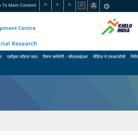
A
A
A
p To Main Content
A
+
-
opment Centre
trial Research
्र
एकीकृत कौशल पहल
मिशन कर्मयोगी - सीएसआईआर
मीडिया मे एचआरडीसी
निविद
का
मि
बु
र्य
श
ले
क्र
न
टि
म
क
न
के
र्म
प्रे
बा
यो
स
रे
गी
वि