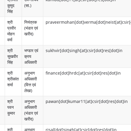
r
पी
कुमुद
(सा.)
सिंह
y
आ
श्री
नियंत्रक
praveermohan[dot]verma[dot]neist[at]csir[
म
ई
प्रवीर
(भंडार एवं
मोहन
खरीद)
ह
-
वर्मा
त्व
गॉ
श्री
भण्डार एवं
sukhvir[dot]singh[at]csir[dot]res[dot]in
पू
सुखवीर
क्रय
ट
सिंह
अधिकारी
र्ण
पं
श्री
अनुभाग
finance[dot]hrdc[at]csir[dot]res[dot]in
लिं
जी
श्रीकांत
अधिकारी
शर्मा
(वित्त एवं
क
क
लेखा)
र
प्र
श्री
अनुभाग
pawan[dot]kumar11[at]csir[dot]res[dot]in
पवन
अधिकारी
ण
मु
कुमार
(भंडार एवं
ख
S
खरीद)
कौ
t
श्री
अनुभाग
risal[dot]singh[at]csir[dot]res[dot]in