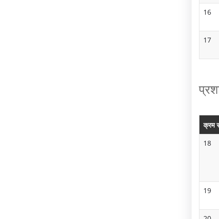
ण
16
औ
र
17
वि
का
प्र
स
ग
ति
क्रम स
वि
18
धि
या
19
प्र
शि
20