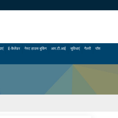
ाएं
ई-कैलेंडर
गेस्ट हाउस बुकिंग
आर.टी.आई
सुविधाएं
गैलरी
पॉश
चि
फो
कि
टो
त्सा
गै
सु
ल
वि
री
धा
वी
एं
डि