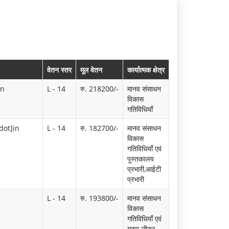
म
यो
नो
गै
रं
ल
ज
री
वेतन स्तर
मूल वेतन
कार्यात्मक क्षेत्र
न
in
L - 14
रु. 218200/-
मानव संसाधन
विकास
की
गतिविधियाँ
सु
dot]in
L - 14
रु. 182700/-
मानव संसाधन
वि
विकास
गतिविधियाँ एवं
धा
पुस्तकालय
प्रभारी,आईटी
एं
प्रभारी
L - 14
रु. 193800/-
मानव संसाधन
विकास
गतिविधियाँ एवं
ग्रुप लीडर -