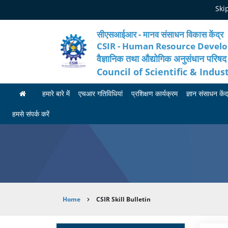
Skip
Ski
to
main
content
सीएसआईआर - मानव संसाधन विकास केंद्र
CSIR - Human Resource Devel
वैज्ञानिक तथा औद्योगिक अनुसंधान परिषद
Council of Scientific & Indus
हमारे बारे में
एचआर गतिविधियां
प्रशिक्षण कार्यक्रम
ज्ञान संसाधन केंद
ह
मा
आ
हमसे संपर्क करें
मा
न
गा
रे
व
मी
बा
सं
का
रे
सा
र्य
Breadcrumb
Home
CSIR Skill Bulletin
में
ध
क्र
न
म
अ