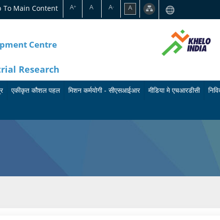
A
A
A
p To Main Content
A
+
-
opment Centre
trial Research
्र
एकीकृत कौशल पहल
मिशन कर्मयोगी - सीएसआईआर
मीडिया मे एचआरडीसी
निविद
का
मि
बु
र्य
श
ले
क्र
न
टि
म
क
न
के
र्म
प्रे
बा
यो
स
रे
गी
वि