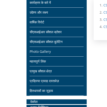
Main
कार्यक्रम के बारे में
ने
भि
वि
CS
navigation
उद्देश्य और लक्ष्य
CS
ट
प्रा
ग
CS
व
य
त
वार्षिक रिपोर्ट
CS
र्क
औ
का
सीएसआईआर कौशल ब्रोशर
र
सी
र्य
सीएसआईआर कौशल बुलेटिन
उ
ए
क्र
Photo Gallery
द्दे
स
म
महत्वपूर्ण लिंक
ष्य
आ
प्रमुख कौशल क्षेत्र
ई
सं
आ
ग
प्रक्रिया प्रवाह दस्तावेज़
र
ठ
हितधारकों का जुड़ाव
प्र
न
Home
वेबमेल
यो
चा