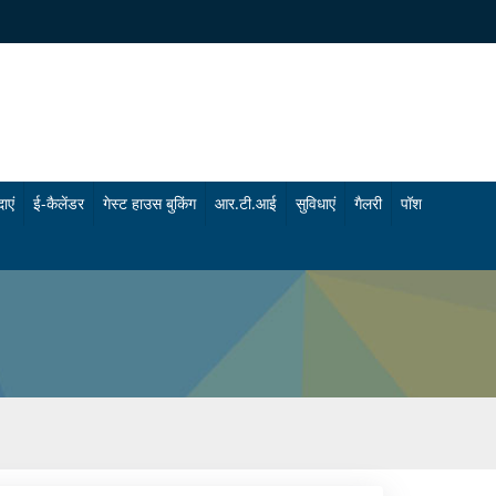
ाएं
ई-कैलेंडर
गेस्ट हाउस बुकिंग
आर.टी.आई
सुविधाएं
गैलरी
पॉश
चि
फो
कि
टो
त्सा
गै
सु
ल
वि
री
धा
वी
एं
डि