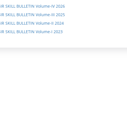
में
के
ज्ञ
IR SKILL BULLETIN Volume-IV 2026
IR SKILL BULLETIN Volume-III 2025
बा
उ
प्ति
IR SKILL BULLETIN Volume-II 2024
रे
द्दे
IR SKILL BULLETIN Volume-I 2023
में
श्य
औ
ल
र
क्ष्य
ल
औ
क्ष्य
र
उ
वा
द्दे
र्षि
श्य
क
रि
पॉ
पो
लि