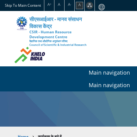
Skip
A
A
A
A
+
-
Skip To Main Content
to
main
सीएसआईआर - मानव संसाधन
content
विकास केंद्र
CSIR - Human Resource
Development Centre
वैज्ञानिक तथा औद्योगिक अनुसंधान परिषद
Council of Scientific & Industrial Research
Main navigation
Main navigation
Home
कार्यक्रम के बारे में