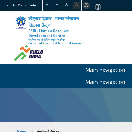
Skip
A
A
A
A
+
-
Skip To Main Content
to
main
सीएसआईआर - मानव संसाधन
content
विकास केंद्र
CSIR - Human Resource
Development Centre
वैज्ञानिक तथा औद्योगिक अनुसंधान परिषद
Council of Scientific & Industrial Research
Main navigation
Main navigation
Home
संभावित ई-कैलेंडर