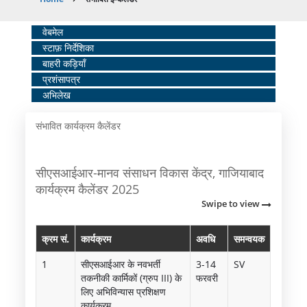
Breadcrumb
Home
वेबमेल
स्टाफ़ निर्देशिका
Middle
बाहरी कड़ियाँ
Menu
प्रशंसापत्र
अभिलेख
संभावित कार्यक्रम कैलेंडर
सीएसआईआर-मानव संसाधन विकास केंद्र, गाजियाबाद
कार्यक्रम कैलेंडर 2025
Swipe to view
क्रम सं.
कार्यक्रम
अवधि
समन्वयक
1
सीएसआईआर के नवभर्ती
3-14
SV
तकनीकी कार्मिकों (ग्रुप III) के
फरवरी
लिए अभिविन्यास प्रशिक्षण
कार्यक्रम